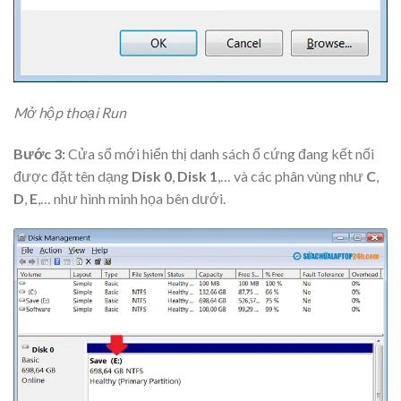
Mở hộp thoại Run
Bước 3:
Cửa sổ mới hiển thị danh sách ổ cứng đang kết nối
được đặt tên dạng
Disk 0
,
Disk 1
,… và các phân vùng như
C
,
D
,
E
,… như hình minh họa bên dưới.