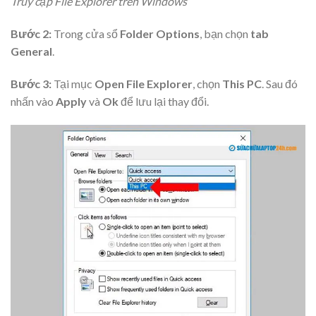
Truy cập File Explorer trên Windows
Bước 2:
Trong cửa sổ
Folder Options
, bạn chọn
tab
General
.
Bước 3:
Tại mục
Open File Explorer
, chọn
This PC
. Sau đó
nhấn vào
Apply
và
Ok
để lưu lại thay đổi.