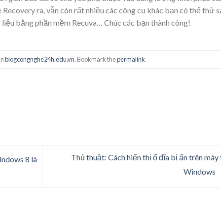
le Recovery ra, vẫn còn rất nhiều các công cụ khác bạn có thể thử s
dữ liệu bằng phần mềm Recuva… Chúc các bạn thành công!
in
blogcongnghe24h.edu.vn
. Bookmark the
permalink
.
Thủ thuật: Cách hiển thị ổ đĩa bị ẩn trên máy 
indows 8 là
Windows