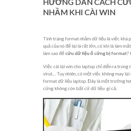
HƯỚNG DẪN CÁCH CỨU
NHẦM KHI CÀI WIN
Tình trạng format nhầm dữ liệu là việc khá p
quả của nó để lại là rất lớn, có khi là làm 
làm sao để
cứu dữ liệu ổ cứng bị format
?
Việc cài lại win cho laptop chỉ diễn ra tron
virut… Tuy nhiên, có một việc không may lại 
format dữ liệu laptop. Đây là một trường hợ
cứng không còn bất cứ dữ liệu gì cả.