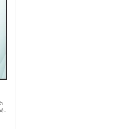
ới
iệc