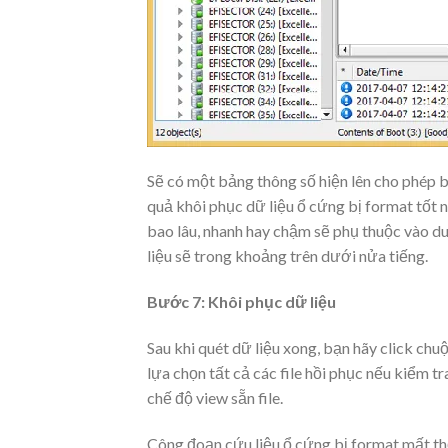
Sẽ có một bảng thông số hiện lên cho phép b
quả khôi phục dữ liệu ổ cứng bị format tốt n
bao lâu, nhanh hay chậm sẽ phụ thuộc vào 
liệu sẽ trong khoảng trên dưới nửa tiếng.
Bước 7: Khôi phục dữ liệu
Sau khi quét dữ liệu xong, bạn hãy click chu
lựa chọn tất cả các file hồi phục nếu kiểm 
chế độ view sẵn file.
Công đoạn cứu liệu ổ cứng bị format mất th