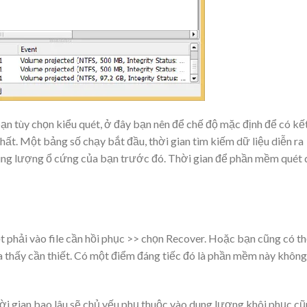
ạn tùy chọn kiểu quét, ở đây bạn nên để chế độ mặc định để có kế
hất. Một bảng số chạy bắt đầu, thời gian tìm kiếm dữ liệu diễn ra
dung lượng ổ cứng của bạn trước đó. Thời gian để phần mềm quét
ột phải vào file cần hồi phục >> chọn Recover. Hoặc bạn cũng có t
tra thấy cần thiết. Có một điểm đáng tiếc đó là phần mềm này không
ời gian bao lâu sẽ chủ yếu phụ thuộc vào dung lượng khôi phục c