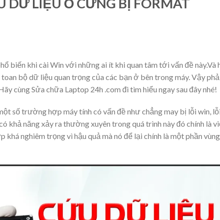
 DỮ LIỆU Ổ CỨNG BỊ FORMAT
hổ biến khi cài Win với những ai ít khi quan tâm tới vấn đề này.Và 
mất toan bộ dữ liệu quan trọng của các bạn ở bên trong máy. Vậy phả
 Hãy cùng Sửa chữa Laptop 24h .com đi tìm hiểu ngay sau đây nhé!
g một số trường hợp máy tính có vấn đề như chẳng may bị lỗi win, lỗ
có khả năng xảy ra thường xuyên trong quá trình này đó chính là v
p khá nghiêm trọng vì hậu quả mà nó để lại chính là một phần vùng