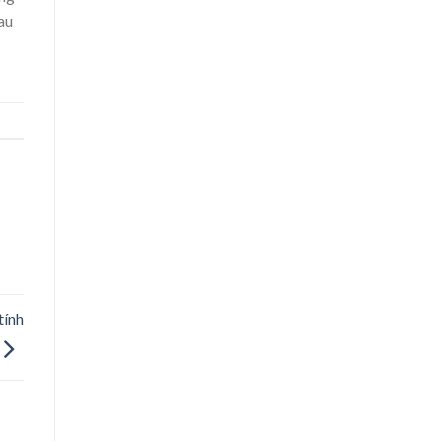
au
tính