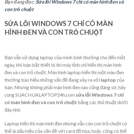
Bạn đang đọc:
Sửa lỗi Windows 7 chỉ có màn hình đen và
con trỏ chuột
SỬA LỖI WINDOWS 7 CHỈ CÓ MÀN
HÌNH ĐEN VÀ CON TRỎ CHUỘT
Bạn vẫn sử dụng laptop của mình bình thường cho đến một
ngày, khi bạn bật thiết bị thì máy tỉnh chỉ hiển thị màn hình
đen và con trỏ chuột. Màn hình laptop hiển thị một màu đen
thường báo hiệu những vấn đề đang xảy ra với
laptop
của
bạn. Nhưng không phải màn hình đen nào cũng đáng sợ, hãy
cùng
SUACHUALAPTOP24h.com
sửa lỗi Windows 7 chỉ
có màn hình đen và con trỏ chuột
bằng các thủ thuật dưới
đây nhé.
Laptop hiển thị màn hình đen nhưng vẫn còn con trỏ chuột có
thể là dấu hiệu của vấn đề với card đồ họa, hoặc cũng có thể