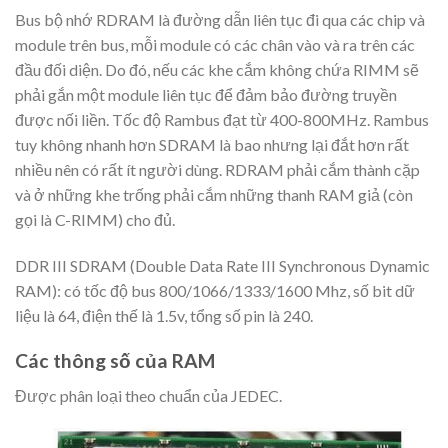
Bus bộ nhớ RDRAM là đường dẫn liên tục đi qua các chip và
module trên bus, mỗi module có các chân vào và ra trên các
đầu đối diện. Do đó, nếu các khe cắm không chứa RIMM sẽ
phải gắn một module liên tục để đảm bảo đường truyền
được nối liền. Tốc độ Rambus đạt từ 400-800MHz. Rambus
tuy không nhanh hơn SDRAM là bao nhưng lại đắt hơn rất
nhiều nên có rất ít người dùng. RDRAM phải cắm thành cặp
và ở những khe trống phải cắm những thanh RAM giả (còn
gọi là C-RIMM) cho đủ.
DDR III SDRAM (Double Data Rate III Synchronous Dynamic
RAM): có tốc độ bus 800/1066/1333/1600 Mhz, số bit dữ
liệu là 64, điện thế là 1.5v, tổng số pin là 240.
Các thông số của RAM
Được phân loại theo chuẩn của JEDEC.