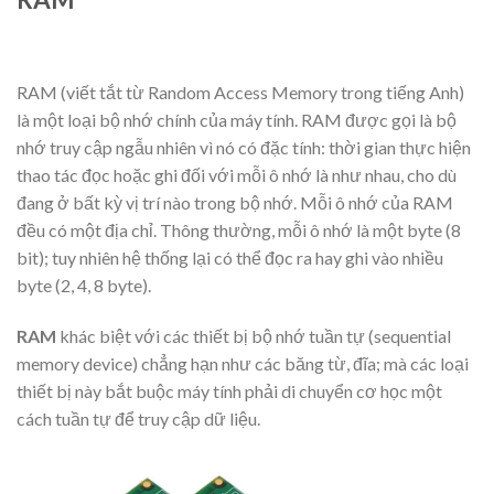
RAM (viết tắt từ Random Access Memory trong tiếng Anh)
là một loại bộ nhớ chính của máy tính. RAM được gọi là bộ
nhớ truy cập ngẫu nhiên vì nó có đặc tính: thời gian thực hiện
thao tác đọc hoặc ghi đối với mỗi ô nhớ là như nhau, cho dù
đang ở bất kỳ vị trí nào trong bộ nhớ. Mỗi ô nhớ của RAM
đều có một địa chỉ. Thông thường, mỗi ô nhớ là một byte (8
bit); tuy nhiên hệ thống lại có thể đọc ra hay ghi vào nhiều
byte (2, 4, 8 byte).
RAM
khác biệt với các thiết bị bộ nhớ tuần tự (sequential
memory device) chẳng hạn như các băng từ, đĩa; mà các loại
thiết bị này bắt buộc máy tính phải di chuyển cơ học một
cách tuần tự để truy cập dữ liệu.