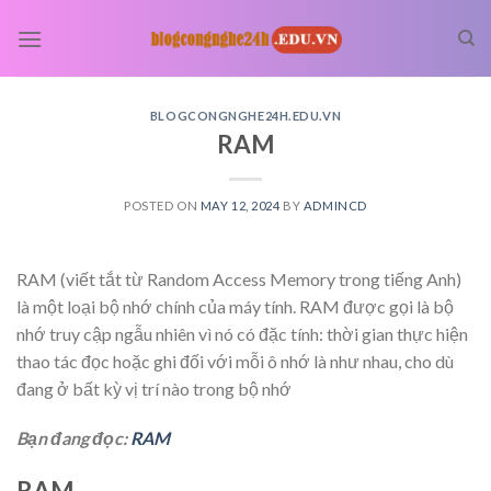
Skip
to
content
BLOGCONGNGHE24H.EDU.VN
RAM
POSTED ON
MAY 12, 2024
BY
ADMINCD
RAM (viết tắt từ Random Access Memory trong tiếng Anh)
là một loại bộ nhớ chính của máy tính. RAM được gọi là bộ
nhớ truy cập ngẫu nhiên vì nó có đặc tính: thời gian thực hiện
thao tác đọc hoặc ghi đối với mỗi ô nhớ là như nhau, cho dù
đang ở bất kỳ vị trí nào trong bộ nhớ
Bạn đang đọc:
RAM
RAM