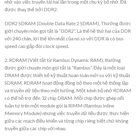
nhờ vào việc truyền tải hai lần trong một chu kỳ bộ nhớ. Đã
được thay thế bởi DDR2.
DDR2 SDRAM (Double Data Rate 2 SDRAM), Thường được
giới chuyên môn gọi tắt là “DDR2”. Là thế hệ thứ hai của DDR
với 240 chân, lợi thế lớn nhất của nó so với DDR là có bus
speed cao gấp đôi clock speed.
2. RDRAM (Viết tắt từ Rambus Dynamic RAM), thường
được giới chuyên môn gọi tắt là “Rambus”. Đây là một loại
DRAM được thiết kế kỹ thuật hoàn toàn mới so với kỹ thuật
SDRAM. RDRAM hoạt động đồng bộ theo một hệ thống lặp
và truyền dữ liệu theo một hướng. Một kênh bộ nhớ RDRAM
có thể hỗ trợ đến 32 chip DRAM. Mỗi chip được ghép nối
tuần tự trên một module gọi là RIMM (Rambus Inline
Memory Module) nhưng việc truyền dữ liệu được thực hiện
giữa các mạch điều khiển và từng chip riêng biệt chứ không
truyền giữa các chip với nhau.