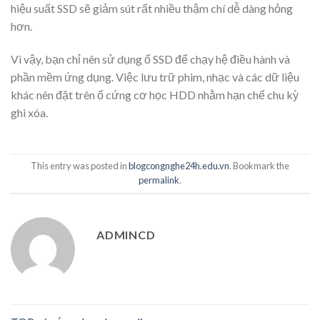
hiệu suất SSD sẽ giảm sút rất nhiều thậm chí dễ dàng hỏng
hơn.
Vì vậy, bạn chỉ nên sử dụng ổ SSD để chạy hệ điều hành và
phần mềm ứng dụng. Việc lưu trữ phim, nhạc và các dữ liệu
khác nên đặt trên ổ cứng cơ học HDD nhằm hạn chế chu kỳ
ghi xóa.
This entry was posted in
blogcongnghe24h.edu.vn
. Bookmark the
permalink
.
ADMINCD