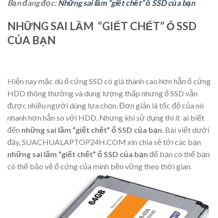
Bạn đang đọc:
Những sai lầm “giết chết” ổ SSD của bạn
NHỮNG SAI LẦM “GIẾT CHẾT” Ổ SSD
CỦA BẠN
Hiện nay mặc dù ổ cứng SSD có giá thành cao hơn hẳn ổ cứng
HDD thông thường và dung lượng thấp nhưng ổ SSD vẫn
được nhiều người dùng lựa chọn. Đơn giản là tốc độ của nó
nhanh hơn hẳn so với HDD. Nhưng khi sử dụng thì ít ai biết
đến
những sai lầm “giết chết” ổ SSD của bạn
. Bài viết dưới
đây, SUACHUALAPTOP24H.COM xin chia sẻ tới các bạn
những sai lầm “giết chết” ổ SSD của bạn
để bạn có thể bạn
có thể bảo vệ ổ cứng của mình bền vững theo thời gian.