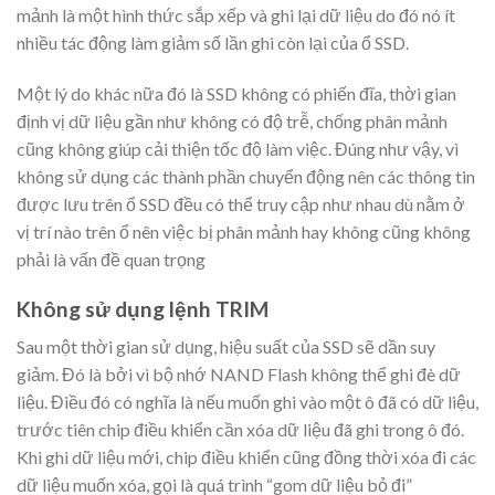
mảnh là một hình thức sắp xếp và ghi lại dữ liệu do đó nó ít
nhiều tác động làm giảm số lần ghi còn lại của ổ SSD.
Một lý do khác nữa đó là SSD không có phiến đĩa, thời gian
định vị dữ liệu gần như không có độ trễ, chống phân mảnh
cũng không giúp cải thiện tốc độ làm việc. Đúng như vậy, vì
không sử dụng các thành phần chuyển động nên các thông tin
được lưu trên ổ SSD đều có thể truy cập như nhau dù nằm ở
vị trí nào trên ổ nên việc bị phân mảnh hay không cũng không
phải là vấn đề quan trọng
Không sử dụng lệnh TRIM
Sau một thời gian sử dụng, hiệu suất của SSD sẽ dần suy
giảm. Đó là bởi vì bộ nhớ NAND Flash không thể ghi đè dữ
liệu. Điều đó có nghĩa là nếu muốn ghi vào một ô đã có dữ liệu,
trước tiên chip điều khiển cần xóa dữ liệu đã ghi trong ô đó.
Khi ghi dữ liệu mới, chip điều khiển cũng đồng thời xóa đi các
dữ liệu muốn xóa, gọi là quá trình “gom dữ liệu bỏ đi”