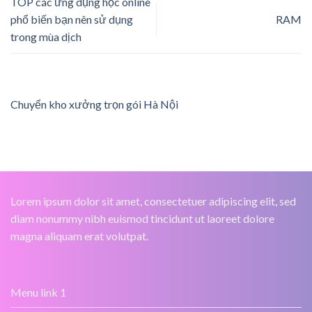
TOP các ứng dụng học online
phổ biến bạn nên sử dụng
RAM
trong mùa dịch
Chuyển kho xưởng trọn gói Hà Nội
Lorem ipsum dolor sit amet, consectetuer adipiscing elit, sed
diam nonummy nibh euismod tincidunt ut laoreet dolore
magna aliquam erat volutpat.
Menu link 1