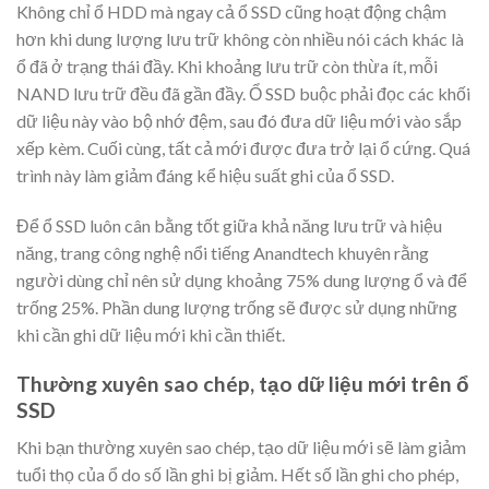
Không chỉ ổ HDD mà ngay cả ổ SSD cũng hoạt động chậm
hơn khi dung lượng lưu trữ không còn nhiều nói cách khác là
ổ đã ở trạng thái đầy. Khi khoảng lưu trữ còn thừa ít, mỗi
NAND lưu trữ đều đã gần đầy. Ổ SSD buộc phải đọc các khối
dữ liệu này vào bộ nhớ đệm, sau đó đưa dữ liệu mới vào sắp
xếp kèm. Cuối cùng, tất cả mới được đưa trở lại ổ cứng. Quá
trình này làm giảm đáng kể hiệu suất ghi của ổ SSD.
Để ổ SSD luôn cân bằng tốt giữa khả năng lưu trữ và hiệu
năng, trang công nghệ nổi tiếng Anandtech khuyên rằng
người dùng chỉ nên sử dụng khoảng 75% dung lượng ổ và để
trống 25%. Phần dung lượng trống sẽ được sử dụng những
khi cần ghi dữ liệu mới khi cần thiết.
Thường xuyên sao chép, tạo dữ liệu mới trên ổ
SSD
Khi bạn thường xuyên sao chép, tạo dữ liệu mới sẽ làm giảm
tuổi thọ của ổ do số lần ghi bị giảm. Hết số lần ghi cho phép,