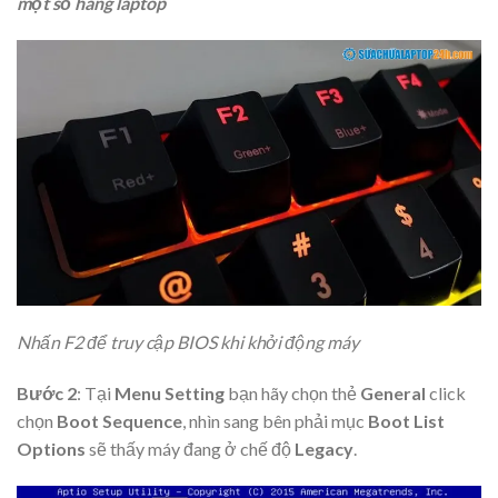
một số hãng laptop
Nhấn F2 để truy cập BIOS khi khởi động máy
Bước 2
: Tại
Menu Setting
bạn hãy chọn thẻ
General
click
chọn
Boot Sequence
, nhìn sang bên phải mục
Boot List
Options
sẽ thấy máy đang ở chế độ
Legacy
.