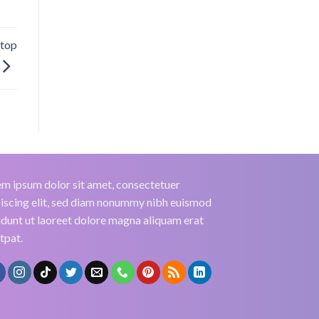
ptop
m ipsum dolor sit amet, consectetuer
iscing elit, sed diam nonummy nibh euismod
idunt ut laoreet dolore magna aliquam erat
tpat.