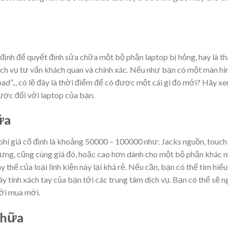
 định để quyết định sửa chữa một bộ phận laptop bị hỏng, hay là t
ịch vụ tư vấn khách quan và chính xác. Nếu như bạn có một màn hì
d”.., có lẽ đây là thời điểm để có được một cái gì đó mới? Hãy x
ược đối với laptop của bạn.
ữa
phí giá cố định là khoảng 50000 – 100000 như: Jacks nguồn, touch
hưng, cũng cùng giá đó, hoặc cao hơn dành cho một bộ phận khác 
y thế của loại linh kiện này lại khá rẻ. Nếu cần, bạn có thể tìm hiểu
y tính xách tay của bạn tới các trung tâm dịch vụ. Bạn có thể sẽ 
với mua mới.
chữa