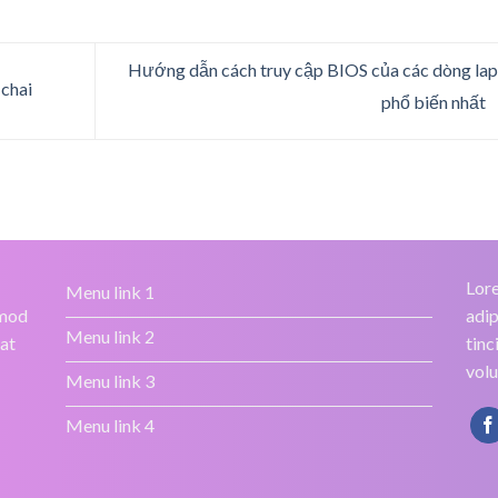
Hướng dẫn cách truy cập BIOS của các dòng la
 chai
phổ biến nhất
Lore
Menu link 1
smod
adip
Menu link 2
rat
tinc
volu
Menu link 3
Menu link 4