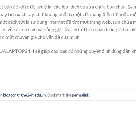
t vấn đề khác để lưu ý là: các loại dịch vụ sửa chữa bạn chọn. Bạn
máy tính xách tay, chứ không phải là một cửa hàng điện tử hoặc m
một cách tốt là sử dụng Internet để tìm một trang web, sửa chữa 
 tin về các dịch vụ và bảng giá sửa chữa. Điều quan trọng là tìm hi
ợc một chuyên gia cho vấn đề của mình.
HUALAPTOP24H sẽ giúp các bạn có những quyết định đúng đắn kh
in
blogcongnghe24h.edu.vn
. Bookmark the
permalink
.