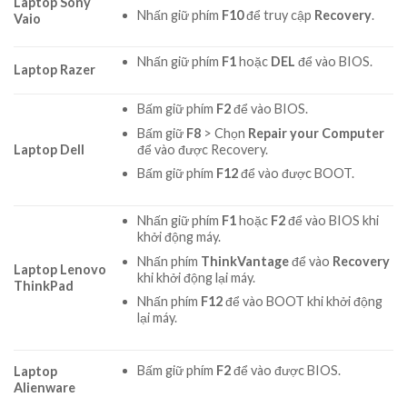
Laptop Sony
Nhấn giữ phím
F10
để truy cập
Recovery
.
Vaio
Nhấn giữ phím
F1
hoặc
DEL
để vào BIOS.
Laptop Razer
Bấm giữ phím
F2
để vào BIOS.
Bấm giữ
F8
> Chọn
Repair your Computer
để vào được Recovery.
Laptop Dell
Bấm giữ phím
F12
để vào được BOOT.
Nhấn giữ phím
F1
hoặc
F2
để vào BIOS khi
khởi động máy.
Nhấn phím
ThinkVantage
để vào
Recovery
Laptop Lenovo
khi khởi động lại máy.
ThinkPad
Nhấn phím
F12
để vào BOOT khi khởi động
lại máy.
Bấm giữ phím
F2
để vào được BIOS.
Laptop
Alienware