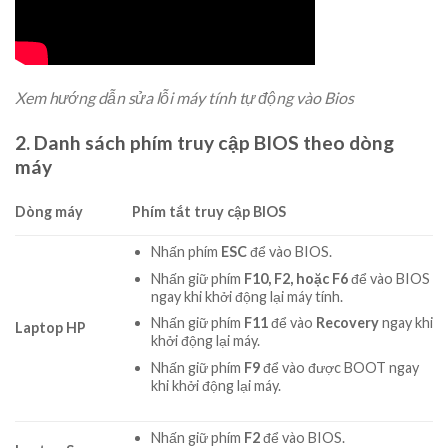
Xem hướng dẫn sửa lỗi máy tính tự động vào Bios
2. Danh sách phím truy cập BIOS theo dòng
máy
Dòng máy
Phím tắt truy cập BIOS
Nhấn phím
ESC
để vào BIOS.
Nhấn giữ phím
F10, F2, hoặc F6
để vào BIOS
ngay khi khởi động lại máy tính.
Nhấn giữ phím
F11
để vào
Recovery
ngay khi
Laptop HP
khởi động lại máy.
Nhấn giữ phím
F9
để vào được BOOT ngay
khi khởi động lại máy.
Nhấn giữ phím
F2
để vào BIOS.