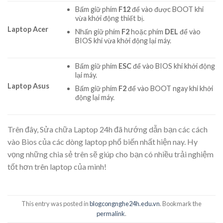
Bấm giữ phím
F12
để vào được BOOT khi
vừa khởi động thiết bị.
Laptop Acer
Nhấn giữ phím
F2
hoặc phím
DEL
để vào
BIOS khi vừa khởi động lại máy.
Bấm giữ phím
ESC
để vào BIOS khi khởi động
lại máy.
Laptop Asus
Bấm giữ phím
F2
để vào BOOT ngay khi khởi
động lại máy.
Trên đây, Sửa chữa Laptop 24h đã hướng dẫn bạn các cách
vào Bios của các dòng laptop phổ biến nhất hiện nay. Hy
vọng những chia sẻ trên sẽ giúp cho bạn có nhiều trải nghiệm
tốt hơn trên laptop của mình!
This entry was posted in
blogcongnghe24h.edu.vn
. Bookmark the
permalink
.