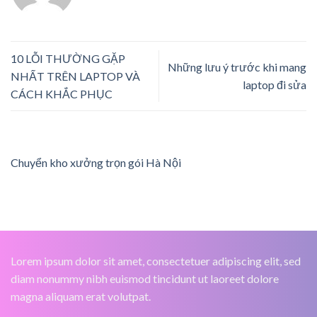
10 LỖI THƯỜNG GẶP
Những lưu ý trước khi mang
NHẤT TRÊN LAPTOP VÀ
laptop đi sửa
CÁCH KHẮC PHỤC
Chuyển kho xưởng trọn gói Hà Nội
Lorem ipsum dolor sit amet, consectetuer adipiscing elit, sed
diam nonummy nibh euismod tincidunt ut laoreet dolore
magna aliquam erat volutpat.