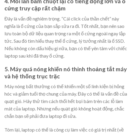
4. Mỗi lần bấm chuột lại có tiếng động lớn và ổ
cứng truy cập rất chậm
Đây là vấn đề nghiêm trọng. “Cái click của thần chết” này
nghĩa là ổ cứng của bạn sắp sửa ra đi. Tốt nhất, bạn nên sao
lưu toàn bộ dữ liệu quan trọng ra một ổ cứng ngoài ngay lập
tức. Sau đó tìm hiểu thay thế ổ cứng, lý tưởng nhất là ổ SSD.
Nếu không còn dấu hiệu gì nữa, bạn có thể yên tâm với chiếc
laptop sau khi đã thay ổ cứng.
5. Máy quá nóng khiến nó thỉnh thoảng tắt máy
và hệ thống trục trặc
Máy nóng bất thường có thể khiến một số linh kiện bị hỏng
hóc và giảm tuổi thọ chung của máy. Đây có thể là vấn đề của
quạt gió. Hãy thử tìm cách thổi hết bụi bám trên các lỗ làm
mát của laptop. Nhưng nếu quạt gió không hoạt động, chắc
chắn bạn sẽ phải đưa laptop đi sửa.
Tóm lại, laptop có thể là công cụ làm việc có giá trị nhất (về