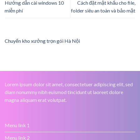
Hướng dẫn cài windows 10
Cách đặt mật khẩu cho file,
miễn phí
folder siêu an toàn và bảo mật
Chuyển kho xưởng trọn gói Hà Nội
Lorem ipsum dolor sit amet, consectetuer adipiscing elit, sed
diam nonummy nibh euismod tincidunt ut laoreet dolore
magna aliquam erat volutpat.
Menu link 1
Menu link 2