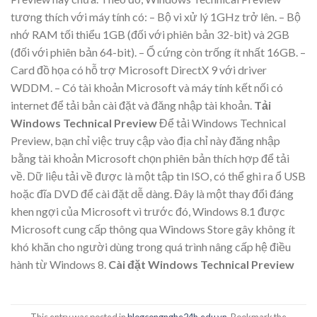
tương thích với máy tính có: – Bộ vi xử lý 1GHz trở lên. – Bộ
nhớ RAM tối thiểu 1GB (đối với phiên bản 32-bit) và 2GB
(đối với phiên bản 64-bit). – Ổ cứng còn trống ít nhất 16GB. –
Card đồ họa có hỗ trợ Microsoft DirectX 9 với driver
WDDM. – Có tài khoản Microsoft và máy tính kết nối có
internet để tải bản cài đặt và đăng nhập tài khoản.
Tải
Windows Technical Preview
Để tải Windows Technical
Preview, bạn chỉ việc truy cập vào địa chỉ này đăng nhập
bằng tài khoản Microsoft chọn phiên bản thích hợp để tải
về. Dữ liệu tải về được là một tập tin ISO, có thể ghi ra ổ USB
hoặc đĩa DVD để cài đặt dễ dàng. Đây là một thay đổi đáng
khen ngợi của Microsoft vì trước đó, Windows 8.1 được
Microsoft cung cấp thông qua Windows Store gây không ít
khó khăn cho người dùng trong quá trình nâng cấp hệ điều
hành từ Windows 8.
Cài đặt Windows Technical Preview
This entry was posted in
blogcongnghe24h.edu.vn
. Bookmark the