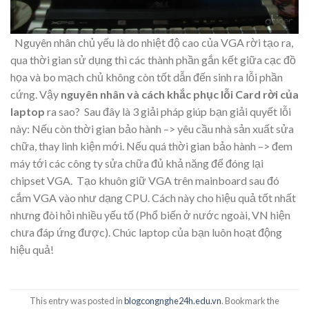
Nguyên nhân chủ yếu là do nhiệt độ cao của VGA rời tạo ra,
qua thời gian sử dụng thì các thành phần gắn kết giữa cạc đồ
họa và bo mạch chủ không còn tốt dẫn đến sinh ra lỗi phần
cứng. Vậy
nguyên nhân và cách khắc phục lỗi Card rời của
laptop
ra sao? Sau đây là 3 giải pháp giúp bạn giải quyết lỗi
này: Nếu còn thời gian bảo hành –> yêu cầu nhà sản xuất sửa
chữa, thay linh kiện mới. Nếu quá thời gian bảo hành –> đem
máy tới các công ty sửa chữa đủ khả năng để đóng lại
chipset VGA. Tạo khuôn giữ VGA trên mainboard sau đó
cắm VGA vào như dạng CPU. Cách này cho hiệu quả tốt nhất
nhưng đòi hỏi nhiều yếu tố (Phổ biến ở nước ngoài, VN hiện
chưa đáp ứng được). Chúc laptop của bạn luôn hoạt động
hiệu quả!
This entry was posted in
blogcongnghe24h.edu.vn
. Bookmark the