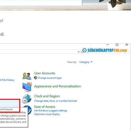
el
nd
.