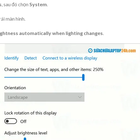
s
, sau đó chọn
System
.
ái màn hình.
ghtness automatically when lighting changes
.