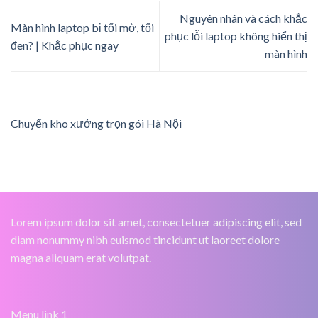
Nguyên nhân và cách khắc
Màn hình laptop bị tối mờ, tối
phục lỗi laptop không hiển thị
đen? | Khắc phục ngay
màn hình
Chuyển kho xưởng trọn gói Hà Nội
Lorem ipsum dolor sit amet, consectetuer adipiscing elit, sed
diam nonummy nibh euismod tincidunt ut laoreet dolore
magna aliquam erat volutpat.
Menu link 1