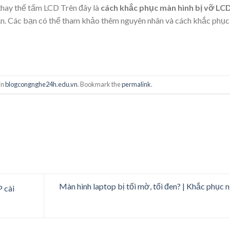
 thay thế tấm LCD Trên đây là
cách khắc phục màn hình bị vỡ LCD
bạn. Các bạn có thể tham khảo thêm nguyên nhân và cách khắc phục
in
blogcongnghe24h.edu.vn
. Bookmark the
permalink
.
Màn hình laptop bị tối mờ, tối đen? | Khắc phục 
 cài