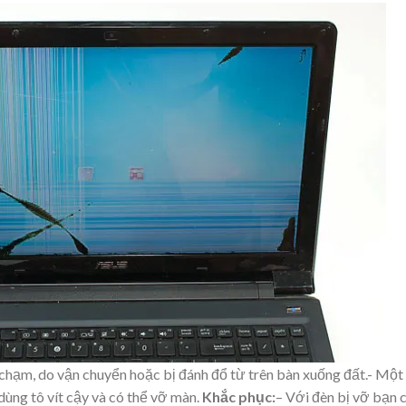
hạm, do vận chuyển hoặc bị đánh đổ từ trên bàn xuống đất.- Một
dùng tô vít cậy và có thể vỡ màn.
Khắc phục:
– Với đèn bị vỡ bạn c