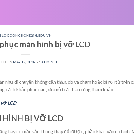
BLOGCONGNGHE24H.EDU.VN
phục màn hình bị vỡ LCD
TED ON
MAY 12, 2024
BY
ADMINCD
n như di chuyển không cẩn thận, do va chạm hoặc bị rơi từ trên c
ững cách khắc phục nào, xin mời các bạn cùng tham khảo.
ị vỡ LCD
HÌNH BỊ VỠ LCD
rắng hay có mầu sắc không thay đổi được, phần khác vẫn có hình.