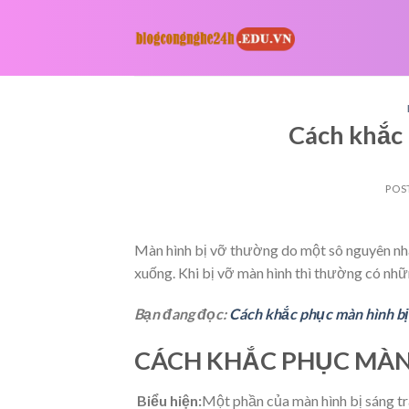
Skip
to
content
Cách khắc 
POS
Màn hình bị vỡ thường do một sô nguyên nhâ
xuống. Khi bị vỡ màn hình thì thường có nh
Bạn đang đọc:
Cách khắc phục màn hình b
CÁCH KHẮC PHỤC MÀN 
Biểu hiện:
Một phần của màn hình bị sáng t