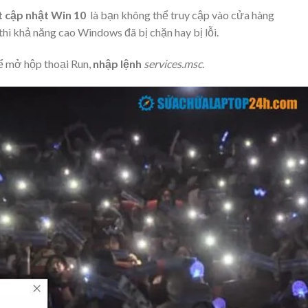
t cập nhật Win 10
là bạn không thể truy cập vào cửa hàng
thì khả năng cao Windows đã bị chặn hay bị lỗi.
ể mở hộp thoại Run,
nhập lệnh
services.msc
.