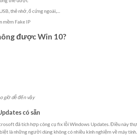
ông thể được
 USB, thẻ nhớ, ổ cứng ngoài,…
n mềm Fake IP
không được Win 10?
o giờ dễ đến vậy
 Updates có sẵn
crosoft đã tích hợp công cụ fix lỗi Windows Updates. Điều này th
 biệt là những người dùng không có nhiều kinh nghiệm về máy tính