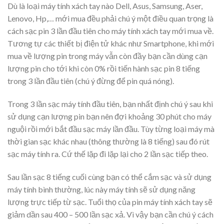
Dù là loại máy tính xách tay nào Dell, Asus, Samsung, Aser,
Lenovo, Hp,… mới mua đều phải chú ý một điều quan trọng là
cách sạc pin 3 lần đầu tiên cho máy tính xách tay mới mua về.
Tương tự các thiết bị điện tử khác như Smartphone, khi mới
mua về lượng pin trong máy vẫn còn đầy bạn cần dùng cạn
lượng pin cho tới khi còn 0% rồi tiến hành sạc pin 8 tiếng
trong 3 lần đầu tiên (chú ý đừng để pin quá nóng).
Trong 3 lần sạc máy tính đầu tiên, bạn nhất định chú ý sau khi
sử dụng cạn lượng pin bạn nên đợi khoảng 30 phút cho máy
nguội rồi mới bắt đầu sạc máy lần đầu. Tùy từng loại máy mà
thời gian sạc khác nhau (thông thường là 8 tiếng) sau đó rút
sạc máy tính ra. Cứ thế lặp đi lặp lại cho 2 lần sạc tiếp theo.
Sau lần sạc 8 tiếng cuối cùng bạn có thể cắm sạc và sử dụng
máy tính bình thường, lúc này máy tính sẽ sử dụng năng
lượng trực tiếp từ sạc. Tuổi thọ của pin máy tính xách tay sẽ
giảm dần sau 400 – 500 lần sạc xả. Vì vậy bạn cần chú ý cách