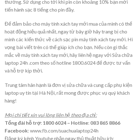
thường. Sử dụng cho tới khi pin còn khoảng 10% bạn mới
tiến hành sạc 8 tiếng cho pin đầy.
Để đảm bảo cho máy tính xách tay mới mua của mình có thể
hoạt động hiệu quả nhất, ngay từ bây giờ hãy trang bị cho
mình các kiến thức về
cách sạc pin máy tính xách tay mới
. Hi
vọng bài viết trên có thể giúp ích cho bạn. Nếu còn gì thắc
mắc về máy tính xách tay mới, hãy liên hệ ngay với Sửa chữa
laptop 24h .com theo số hotline 1800.6024 để được tư vấn
và hỗ trợ kịp thời.
Trung tâm hân hạnh là đơn vị sửa chữa và cung cấp phụ kiện
laptop uy tín tại Hà Nội, rất mong được phục vụ quý khách
hàng!
Mọi chi tiết xin vui lòng liên hệ theo địa chỉ:
Tổng đài hỗ trợ
:
1800 6024
– Hotline
:
083 865 8866
Facebook
:
www.fb.com/suachualaptop24h
Đăng ký kênh Youtube nhận ngay thủ thuật hữu ích: