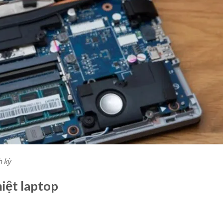
h kỳ
hiệt laptop