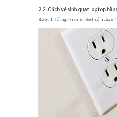
2.2. Cách vệ sinh quạt laptop bằn
Bước 1:
Tắt nguồn và rút phích cắm của máy