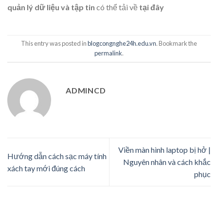
quản lý dữ liệu và tập tin
có thể tải về
tại đây
This entry was posted in
blogcongnghe24h.edu.vn
. Bookmark the
permalink
.
ADMINCD
Viền màn hình laptop bị hở |
Hướng dẫn cách sạc máy tính
Nguyên nhân và cách khắc
xách tay mới đúng cách
phục