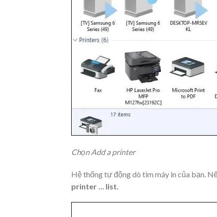
Chọn Add a printer
Hệ thống tự động dò tìm máy in của bạn. Nế
printer … list.