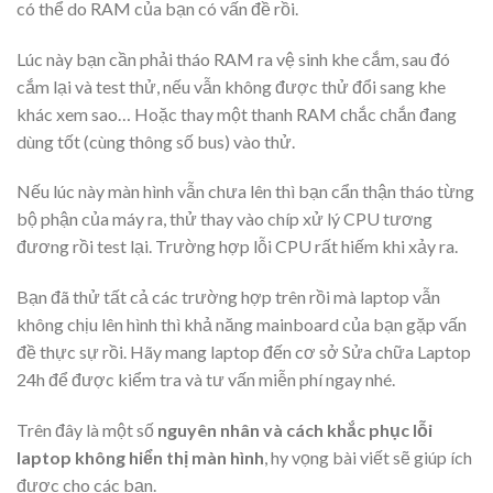
có thể do RAM của bạn có vấn đề rồi.
Lúc này bạn cần phải tháo RAM ra vệ sinh khe cắm, sau đó
cắm lại và test thử, nếu vẫn không được thử đổi sang khe
khác xem sao… Hoặc thay một thanh RAM chắc chắn đang
dùng tốt (cùng thông số bus) vào thử.
Nếu lúc này màn hình vẫn chưa lên thì bạn cẩn thận tháo từng
bộ phận của máy ra, thử thay vào chíp xử lý CPU tương
đương rồi test lại. Trường hợp lỗi CPU rất hiếm khi xảy ra.
Bạn đã thử tất cả các trường hợp trên rồi mà laptop vẫn
không chịu lên hình thì khả năng mainboard của bạn gặp vấn
đề thực sự rồi. Hãy mang laptop đến cơ sở Sửa chữa Laptop
24h để được kiểm tra và tư vấn miễn phí ngay nhé.
Trên đây là một số
nguyên nhân và cách khắc phục lỗi
laptop không hiển thị màn hình
, hy vọng bài viết sẽ giúp ích
được cho các bạn.