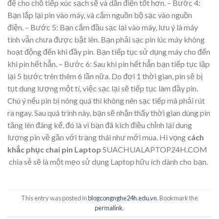
để cho chỗ tiếp xúc sạch sẽ và dẫn điện tốt hơn. – Bước 4:
Bạn lắp lại pin vào máy, và cắm nguồn bộ sạc vào nguồn
điện. – Bước 5: Bạn cắm đầu sạc lại vào máy, lưu ý là máy
tính vẫn chưa được bật lên. Bạn phải sạc pin lúc máy không
hoạt động đến khi đầy pin. Bạn tiếp tục sử dụng máy cho đến
khi pin hết hẳn. – Bước 6: Sau khi pin hết hẳn bạn tiếp tục lặp
lại 5 bước trên thêm 6 lần nữa. Do đợi 1 thời gian, pin sẽ bị
tụt dung lượng một tí, việc sạc lại sẽ tiếp tục làm đầy pin.
Chú ý nếu pin bị nóng quá thì không nên sạc tiếp mà phải rút
ra ngay. Sau quá trình này, bạn sẽ nhận thấy thời gian dùng pin
tăng lên đáng kể, đó là vì bạn đã kích điều chỉnh lại dung
lượng pin về gần với trạng thái như mới mua. Hi vọng
cách
khắc phục chai pin Laptop
SUACHUALAPTOP24H.COM
chia sẻ sẽ là một mẹo sử dụng Laptop hữu ích dành cho bạn.
This entry was posted in
blogcongnghe24h.edu.vn
. Bookmark the
permalink
.