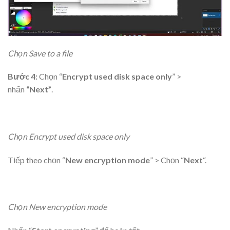
Chọn Save to a file
Bước 4:
Chọn “
Encrypt used disk space only
” >
nhấn
“Next”
.
Chọn Encrypt used disk space only
Tiếp theo chọn “
New encryption mode
” > Chọn “
Next
“.
Chọn New encryption mode