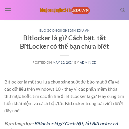
Skip
to
content
BLOGCONGNGHE24H.EDU.VN
Bitlocker là gì? Cách bật, tắt
BitLocker có thể bạn chưa biết
POSTED ON
MAY 12, 2024
BY
ADMINCD
Bitlocker là một sự lựa chọn sáng suốt để bảo mật ổ đĩa và
các dữ liệu trên Windows 10 – thay vì các phần mềm khóa
thư mục hoặc tìm các ẩn file đi. BitLocker là gì? Hãy cùng tìm
hiểu khái niệm và cách bật/tắt BitLocker trong bài viết dưới
đây nhé!
Bạn đang đọc:
Bitlocker là gì? Cách bật, tắt BitLocker có