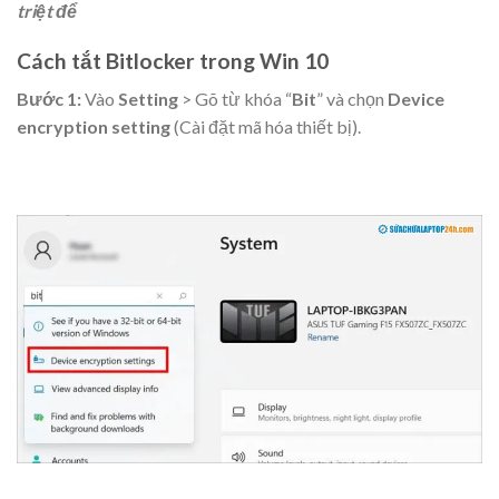
triệt để
Cách tắt Bitlocker trong Win 10
Bước 1:
Vào
Setting
> Gõ từ khóa “
Bit
” và chọn
Device
encryption setting
(Cài đặt mã hóa thiết bị).