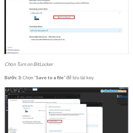
Chọn Turn on BitLocker
Bước 3:
Chọn “
Save to a file
” để lưu lại key.