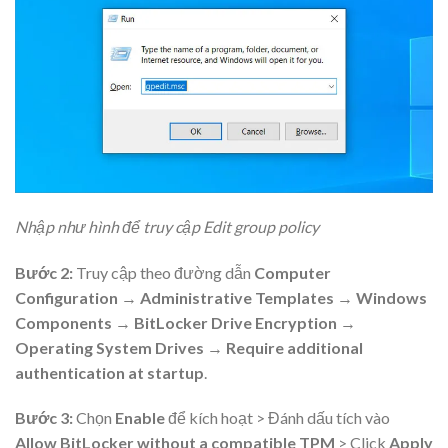
Nhập như hình để truy cập Edit group policy
Bước 2:
Truy cập theo đường dẫn
Computer
Configuration
→
Administrative Templates
→
Windows
Components
→
BitLocker Drive Encryption
→
Operating System Drives
→
Require additional
authentication at startup
.
Bước 3:
Chọn
Enable
để kích hoạt > Đánh dấu tích vào
Allow BitLocker without a compatible TPM
> Click
Apply