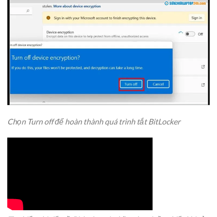
Chọn Turn off để hoàn thành quá trình tắt BitLocker