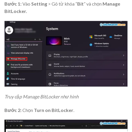
Bước 1:
Vào
Setting
> Gõ từ khóa “
Bit
” và chọn
Manage
BitLocker.
Truy cập Manage BitLocker như hình
Bước 2:
Chọn
Turn on BitLocker
.