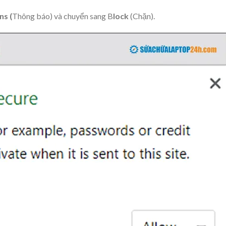
ns (
Thông báo) và chuyển sang B
lock
(Chặn).