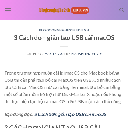
Skip
to
content
BLOGCONGNGHE24H.EDU.VN
3 Cách đơn giản tạo USB cài macOS
POSTED ON
MAY 12, 2024
BY
MARKETINGVITO60
Trong trường hợp muốn cài lại macOS cho Macbook bằng
USB thì cần phải tạo bộ cài MacOS trên USB. Có nhiều cách
tạo USB cài MacOS như cài bằng Terminal, tạo bộ cài bằng
một số phần mềm hỗ trợ như DiskMarker X hoặc nếu không
thì thực hiện tạo bộ cài mac OS trên USB một cách thủ công.
Bạn đang đọc:
3 Cách đơn giản tạo USB cài macOS
3 CÁCH ĐƠN GIẢN TẠO USB CÀI