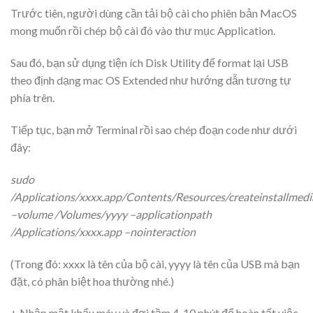
Trước tiên, người dùng cần tải bộ cài cho phiên bản MacOS
mong muốn rồi chép bộ cài đó vào thư mục Application.
Sau đó, bạn sử dụng tiện ích Disk Utility để format lại USB
theo định dạng mac OS Extended như hướng dẫn tương tự
phía trên.
Tiếp tục, bạn mở Terminal rồi sao chép đoạn code như dưới
đây:
sudo
/Applications/xxxx.app/Contents/Resources/createinstallmedi
–volume /Volumes/yyyy –applicationpath
/Applications/xxxx.app –nointeraction
(Trong đó: xxxx là tên của bộ cài, yyyy là tên của USB mà bạn
đặt, có phân biệt hoa thường nhé.)
+ Nhập mật khẩu máy và đợi tầm 4-10 phút để hoàn tất việc