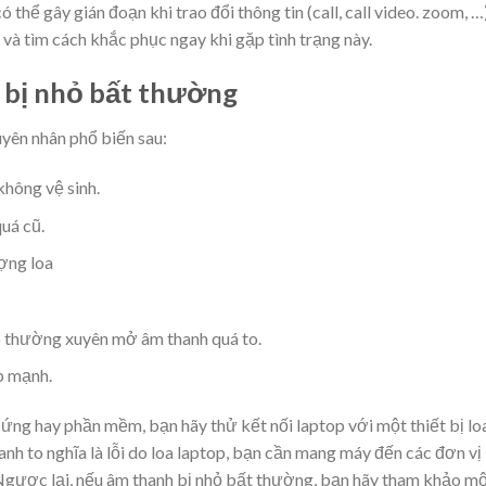
ó thể gây gián đoạn khi trao đổi thông tin (call, call video. zoom, …
 và tìm cách khắc phục ngay khi gặp tình trạng này.
p bị nhỏ bất thường
yên nhân phổ biến sau:
không vệ sinh.
uá cũ.
ợng loa
o thường xuyên mở âm thanh quá to.
p mạnh.
ứng hay phần mềm, bạn hãy thử kết nối laptop với một thiết bị lo
hanh to nghĩa là lỗi do loa laptop, bạn cần mang máy đến các đơn vị
Ngược lại, nếu âm thanh bị nhỏ bất thường, bạn hãy tham khảo m