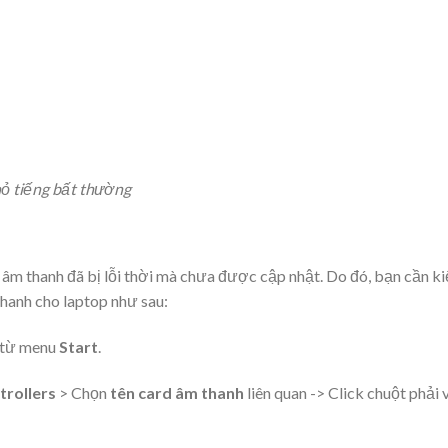
hỏ tiếng bất thường
er âm thanh đã bị lỗi thời mà chưa được cập nhật. Do đó, bạn cần k
thanh cho laptop như sau:
từ menu
Start
.
trollers
> Chọn
tên card âm thanh
liên quan -> Click chuột phải 