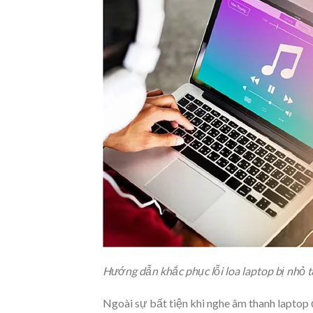
Hướng dẫn khắc phục lỗi loa laptop bị nhỏ t
Ngoài sự bất tiện khi nghe âm thanh laptop 