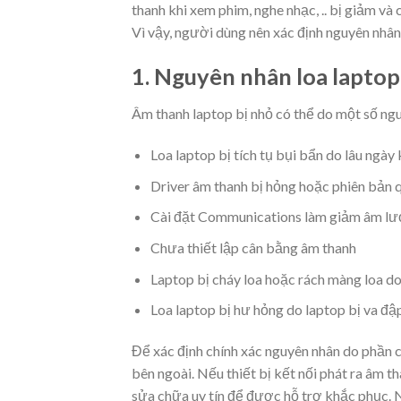
thanh khi xem phim, nghe nhạc, .. bị giảm và c
Vì vậy, người dùng nên xác định nguyên nhân
1. Nguyên nhân loa lapto
Âm thanh laptop bị nhỏ có thể do một số ngu
Loa laptop bị tích tụ bụi bẩn do lâu ngày 
Driver âm thanh bị hỏng hoặc phiên bản q
Cài đặt Communications làm giảm âm lư
Chưa thiết lập cân bằng âm thanh
Laptop bị cháy loa hoặc rách màng loa d
Loa laptop bị hư hỏng do laptop bị va đậ
Để xác định chính xác nguyên nhân do phần c
bên ngoài. Nếu thiết bị kết nối phát ra âm t
sửa chữa uy tín để được hỗ trợ khắc phục. 