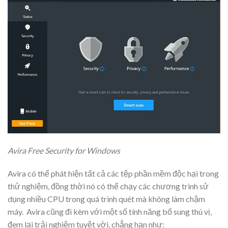
Avira Free Security for Windows
Avira có thể phát hiện tất cả các tệp phần mềm độc hại trong
thử nghiệm, đồng thời nó có thể chạy các chương trình sử
dụng nhiều CPU trong quá trình quét mà không làm chậm
máy. Avira cũng đi kèm với một số tính năng bổ sung thú vị,
đem lại trải nghiệm tuyệt vời, chẳng hạn như: