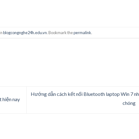
in
blogcongnghe24h.edu.vn
. Bookmark the
permalink
.
Hướng dẫn cách kết nối Bluetooth laptop Win 7 n
t hiện nay
chóng