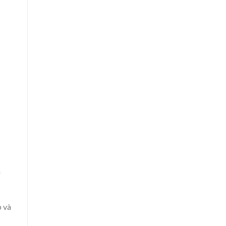
a
p và