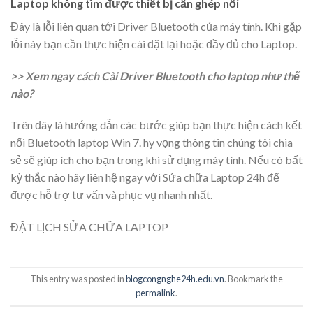
Laptop không tìm được thiết bị cần ghép nối
Đây là lỗi liên quan tới Driver Bluetooth của máy tính. Khi gặp
lỗi này bạn cần thực hiện cài đặt lại hoặc đầy đủ cho Laptop.
>> Xem ngay cách
Cài Driver Bluetooth cho laptop như thế
nào?
Trên đây là hướng dẫn các bước giúp bạn thực hiện cách kết
nối Bluetooth laptop Win 7. hy vọng thông tin chúng tôi chia
sẻ sẽ giúp ích cho bạn trong khi sử dụng máy tính. Nếu có bất
kỳ thắc nào hãy liên hệ ngay với Sửa chữa Laptop 24h để
được hỗ trợ tư vấn và phục vụ nhanh nhất.
ĐẶT LỊCH SỬA CHỮA LAPTOP
This entry was posted in
blogcongnghe24h.edu.vn
. Bookmark the
permalink
.