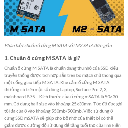
Phân biệt chuẩn ổ cứng M SATA với M2 SATA đơn giản
1. Chuẩn ổ cứng M SATA là gì?
Chuẩn ổ cứng M SATA là chuẩn dạng thu nhỏ của SSD kiểu
truyền thống được tích hợp sẵn trên bo mạch chủ thông qua
một cổng giao tiếp M SATA. Khe cắm ổ cứng M SATA
thường có trên một số dòng Laptop, Surface Pro 2, 3,
mainboard B75… Kích thước của ổ cứng mSATA là 50×30
mm. Có dạng half size vào khoảng 25x30mm. Tốc độ đọc ghi
tối đa của ổ vào khoảng 550mb/500mb. Việc sử dụng ổ
cứng SSD mSATA sẽ giúp cho bộ nhớ của thiết bị có thể
giảm được cường độ sử dụng để tăng tuổi thọ của linh kiện