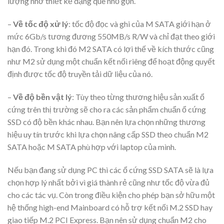
lượng nhờ thiết kế dạng que nhỏ gọn.
–
Về tốc độ xử lý
: tốc độ đọc và ghi của M SATA giới hạn ở
mức 6Gb/s tương đương 550MB/s R/W và chỉ đạt theo giới
hạn đó. Trong khi đó M2 SATA có lợi thế về kích thước cũng
như M2 sử dụng một chuẩn kết nối riêng để hoạt động quyết
định được tốc độ truyền tải dữ liệu của nó.
–
Về độ bền vật lý
: Tùy theo từng thương hiệu sản xuất ổ
cứng trên thị trường sẽ cho ra các sản phẩm chuẩn ổ cứng
SSD có độ bền khác nhau. Bạn nên lựa chọn những thương
hiệu uy tín trước khi lựa chọn nâng cấp SSD theo chuẩn M2
SATA hoặc M SATA phù hợp với laptop của mình.
Nếu bạn đang sử dụng PC thì các ổ cứng SSD SATA sẽ là lựa
chọn hợp lý nhất bởi vì giá thành rẻ cũng như tốc độ vừa đủ
cho các tác vụ. Còn trong điều kiện cho phép bạn sở hữu một
hệ thống high-end Mainboard có hỗ trợ kết nối M.2 SSD hay
giao tiếp M.2 PCI Express. Bạn nên sử dụng chuẩn M2 cho