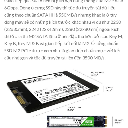
Giao tiếp qua SATA nên bị giới hạn băng thông của M2 SATA
6Gbps. Dòng ổ cứng SSD này thì tốc độ truyền tải dữ liệu
cũng theo chuẩn SATA III là 550MB/s nhưng khác là ở tùy
dòng mày sẽ có những kích thước khác nhau ví dụ như 2230
(22x30mm), 2242 (22x42mm), 2280 (22x80mm) ngoài kích
thước ra thì M2 SATA lại trở nên đặc thù hơn bởi các Key M,
Key B, Key M & B và giao tiếp kết nối là M2. Ổ cứng chuẩn
SSD M2 PCIe được xem như là giao tiếp chuẩn mực với kết
cấu nhỏ gọn và tốc độ truyền tải lên đến 3500 MB/s.