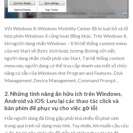
Với Windows 8, Windows Mobility Center đã bị loại bỏ và tổ
hợp phím Windows X cũng hoạt động khác. Trên Windows 8,
khi người dùng nhấn Windows – X thì hệ thống context menu
của nút Start sẽ được kích hoạt, tương đương với việc
người dùng nhấn chuột phải vào Start. Tại hệ thống context
menu này, người dùng có thể truy cập nhanh vào một số chức
năng có sẵn của Windows như Program and Features, Disk
Management, Device Management, Command Prompt…
2. Những tính năng ẩn hữu ích trên Windows,
Android và iOS: Lưu lại các thao tác click và
bàn phím để phục vụ cho việc gỡ lỗi
Hẳn người dùng đã từng gặp phải khá nhiều lỗi phát sinh
trong quá trình sử dụng máy tính. Tuy nhiên, khi muốn cầu cứu
ai đó, họ lại gặp phải vấn đề diễn tả những thao tác họ đã