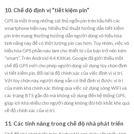
10. Chế độ định vị “tiết kiệm pin”
GPS là một trong những sát thủ ngốn pin trên hầu hết các
smartphone hiện nay. Nhiều thủ thuật hướng dẫn tiết kiệm
pin trên mạng thường hướng dẫn người dùng vô hiệu hóa
tính năng này để có thời lượng pin cao hơn. Tuy nhiên, việc vô
hiệu hóa GPS phần nào làm cho thiết bị của bạn trở nên kém
“smart”. Trên Android 4.4 KitKat, Google đã giới thiệu một
chế độ GPS mới cho phép người dùng sử dụng tùy chọn định
vị tiết kiệm pin, đổi lại là độ chính xác của việc định vị vị trí.
Với tùy chọn này, người dùng vẫn có thể định vị được vị trí
của mình khá chính xác thông qua việc sử dụng sóng WiFi và
các trạng BTS gần đó mà không sử dụng đến hệ thống GPS,
giúp ích khá nhiều cho người dùng không đòi hỏi khắt khe quá
về độ chính xác của vị trí.
11. Các tính năng trong chế độ nhà phát triển
Chế độ nhà phát triển trên Android là nơi chứa rất nhiều tính