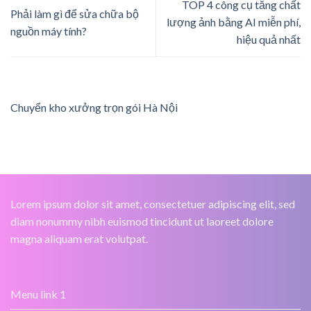
TOP 4 công cụ tăng chất
Phải làm gì để sửa chữa bộ
lượng ảnh bằng AI miễn phí,
nguồn máy tính?
hiệu quả nhất
Chuyển kho xưởng trọn gói Hà Nội
Lorem ipsum dolor sit amet, consectetuer adipiscing elit, sed
diam nonummy nibh euismod tincidunt ut laoreet dolore
magna aliquam erat volutpat.
Menu link 1