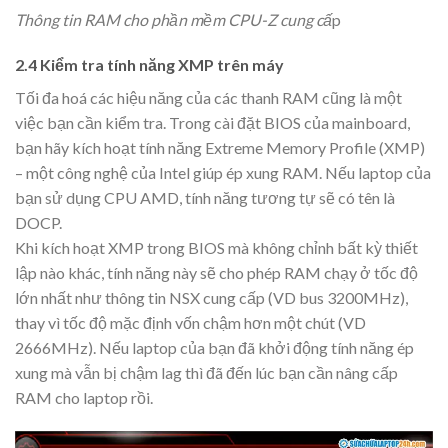
Thông tin RAM cho phần mềm CPU-Z cung cấ
p
2.4 Kiểm tra tính năng XMP trên máy
Tối đa hoá các hiệu năng của các thanh RAM cũng là một
việc bạn cần kiểm tra. Trong cài đặt BIOS của mainboard,
bạn hãy kích hoạt tính năng Extreme Memory Profile (XMP)
– một công nghệ của Intel giúp ép xung RAM. Nếu laptop của
bạn sử dụng CPU AMD, tính năng tương tự sẽ có tên là
DOCP.
Khi kích hoạt XMP trong BIOS mà không chỉnh bất kỳ thiết
lập nào khác, tính năng này sẽ cho phép RAM chạy ở tốc độ
lớn nhất như thông tin NSX cung cấp (VD bus 3200MHz),
thay vì tốc độ mặc định vốn chậm hơn một chút (VD
2666MHz). Nếu laptop của bạn đã khởi động tính năng ép
xung mà vẫn bị chậm lag thì đã đến lúc bạn cần nâng cấp
RAM cho laptop rồi.