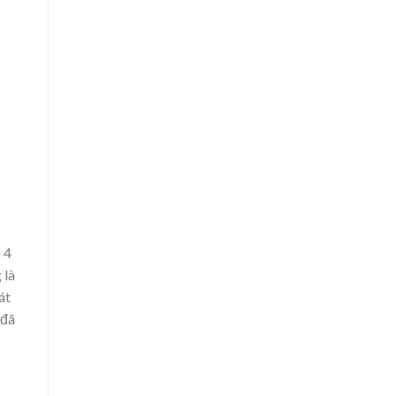
 4
 là
át
 đã