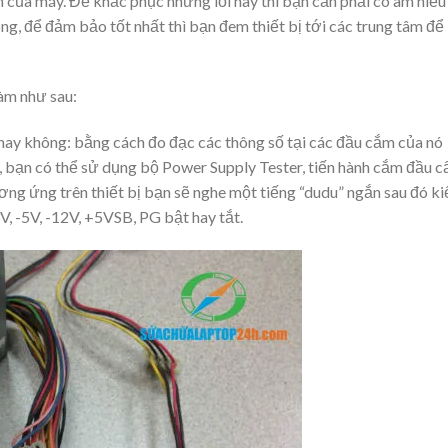
 của máy. Để khắc phục những lỗi này thì bạn cần phải có am hiểu
ng, để đảm bảo tốt nhất thì bạn đem thiết bị tới các trung tâm để
àm như sau:
hay không: bằng cách đo đạc các thông số tại các đầu cắm của nó
, bạn có thể sử dụng bộ Power Supply Tester, tiến hành cắm đầu c
ng ứng trên thiết bị bạn sẽ nghe một tiếng “dudu” ngắn sau đó k
3V, -5V, -12V, +5VSB, PG bật hay tắt.