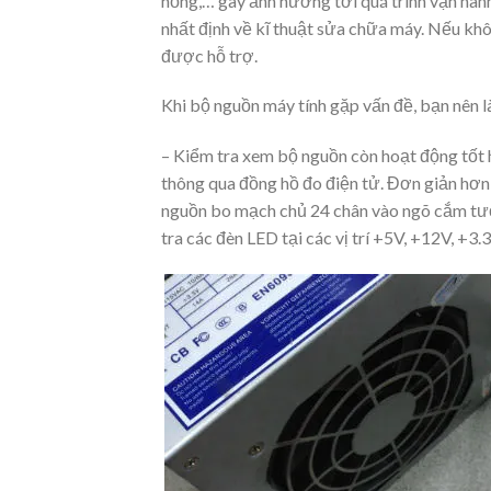
hỏng,… gây ảnh hưởng tới quá trình vận hành
nhất định về kĩ thuật sửa chữa máy. Nếu khô
được hỗ trợ.
Khi bộ nguồn máy tính gặp vấn đề, bạn nên l
– Kiểm tra xem bộ nguồn còn hoạt động tốt 
thông qua đồng hồ đo điện tử. Đơn giản hơn
nguồn bo mạch chủ 24 chân vào ngõ cắm tươ
tra các đèn LED tại các vị trí +5V, +12V, +3.