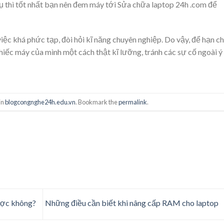
ụ thì tốt nhất bạn nên đem máy tới Sửa chữa laptop 24h .com để
iệc khá phức tạp, đòi hỏi kĩ năng chuyên nghiệp. Do vậy, để hạn c
chiếc máy của mình một cách thật kĩ lưỡng, tránh các sự cố ngoài ý
in
blogcongnghe24h.edu.vn
. Bookmark the
permalink
.
ược không?
Những điều cần biết khi nâng cấp RAM cho laptop