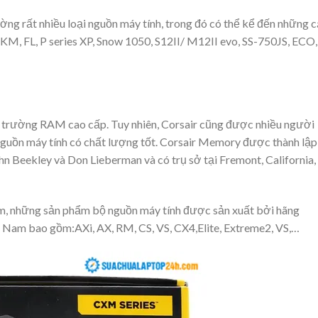
ường rất nhiều loại nguồn máy tính, trong đó có thể kể đến những c
 KM, FL, P series XP, Snow 1050, S12II/ M12II evo, SS-750JS, ECO,
thị trường RAM cao cấp. Tuy nhiên, Corsair cũng được nhiều người
nguồn máy tính có chất lượng tốt. Corsair Memory được thành lập
hn Beekley và Don Lieberman và có trụ sở tại Fremont, California,
m, những sản phẩm bộ nguồn máy tính được sản xuất bởi hãng
ệt Nam bao gồm:
AXi, AX, RM, CS, VS, CX4,
Elite, Extreme2, VS,…