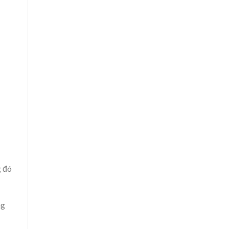
g đó
ng