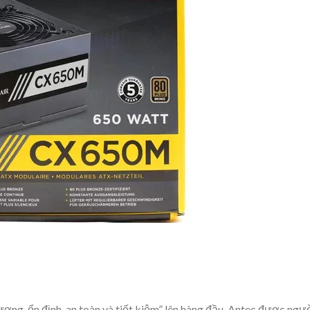
ượng, ổn định, an toàn và tiết kiệm” lên hàng đầu, Antec được ngư