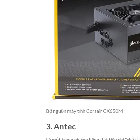
Bộ nguồn máy tính Corsair CX650M
3. Antec
Là một trong những hãng đặt tiêu chí “chất l