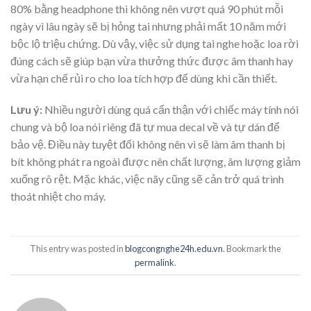
80% bằng headphone thì không nên vượt quá 90 phút mỗi
ngày vì lâu ngày sẽ bị hỏng tai nhưng phải mất 10 năm mới
bộc lộ triệu chứng. Dù vậy, việc sử dụng tai nghe hoặc loa rời
đúng cách sẽ giúp bạn vừa thưởng thức được âm thanh hay
vừa hạn chế rủi ro cho loa tích hợp để dùng khi cần thiết.
Lưu ý:
Nhiều người dùng quá cẩn thận với chiếc máy tính nói
chung và bộ loa nói riêng đã tự mua decal về và tự dán để
bảo vệ. Điều này tuyệt đối không nên vì sẽ làm âm thanh bị
bít không phát ra ngoài được nên chất lượng, âm lượng giảm
xuống rõ rệt. Mặc khác, việc nãy cũng sẽ cản trở quá trình
thoát nhiệt cho máy.
This entry was posted in
blogcongnghe24h.edu.vn
. Bookmark the
permalink
.