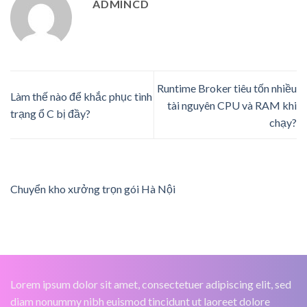
ADMINCD
Runtime Broker tiêu tốn nhiều
Làm thế nào để khắc phục tình
tài nguyên CPU và RAM khi
trạng ổ C bị đầy?
chạy?
Chuyển kho xưởng trọn gói Hà Nội
Lorem ipsum dolor sit amet, consectetuer adipiscing elit, sed
diam nonummy nibh euismod tincidunt ut laoreet dolore