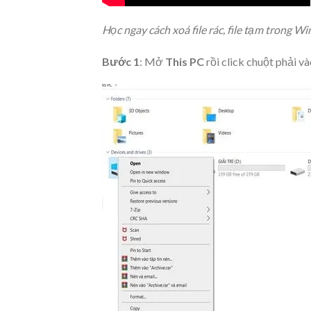
Học ngay cách xoá file rác, file tạm trong 
Bước 1
: Mở
This PC
rồi click chuột phải v