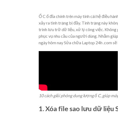
Ổ C ổ đĩa chính trên máy tính cài hệ điều hà
xảy ra tình trạng bị đầy. Tình trạng này kh
trình lưu trữ dữ liệu, xử lý công việc. Khô
phục vụ nhu cầu của người dùng. Nhằm giúp 
ngày hôm nay Sửa chữa Laptop 24h .com sẽ h
10 cách giải phóng dung lượng ổ C, giúp má
1. Xóa file sao lưu dữ liệ