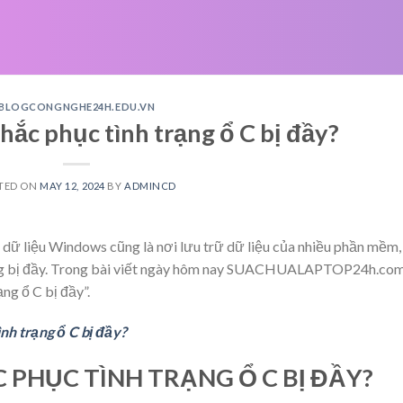
BLOGCONGNGHE24H.EDU.VN
hắc phục tình trạng ổ C bị đầy?
TED ON
MAY 12, 2024
BY
ADMINCD
bộ dữ liệu Windows cũng là nơi lưu trữ dữ liệu của nhiều phần mềm,
rạng bị đầy. Trong bài viết ngày hôm nay SUACHUALAPTOP24h.com
ng ổ C bị đầy”.
nh trạng ổ C bị đầy?
 PHỤC TÌNH TRẠNG Ổ C BỊ ĐẦY?