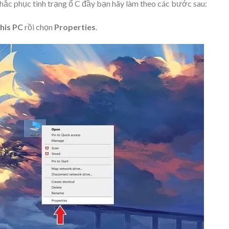
khắc phục tình trạng ổ C đầy bạn hãy làm theo các bước sau:
his PC
rồi chọn
Properties
.