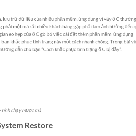
nh, lưu trữ dữ liệu của nhiều phần mềm, ứng dụng vì vậy ổ C thườn
ông phải một mà rất nhiều khách hàng gặp phải làm ảnh hưởng đến 
ng gian eo hẹp của ổ C gò bó việc cài đặt thêm phần mềm, ứng dụng
bạn khắc phục tình trạng này một cách nhanh chóng. Trong bài vi
ướng dẫn cho bạn “Cách khắc phục tình trạng ổ C bị đầy”.
y tính chạy mượt mà
u System Restore