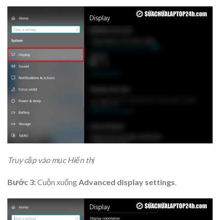
Truy cập vào mục Hiển thị
Bước 3:
Cuộn xuống
Advanced display settings
.