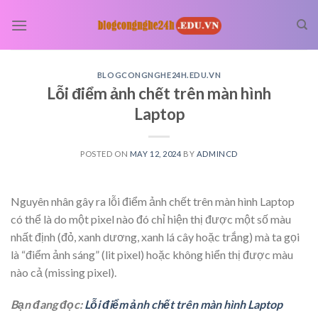
Skip
to
content
BLOGCONGNGHE24H.EDU.VN
Lỗi điểm ảnh chết trên màn hình
Laptop
POSTED ON
MAY 12, 2024
BY
ADMINCD
Nguyên nhân gây ra lỗi điểm ảnh chết trên màn hình Laptop
có thể là do một pixel nào đó chỉ hiện thị được một số màu
nhất định (đỏ, xanh dương, xanh lá cây hoặc trắng) mà ta gọi
là “điểm ảnh sáng” (lit pixel) hoặc không hiển thị được màu
nào cả (missing pixel).
Bạn đang đọc:
Lỗi điểm ảnh chết trên màn hình Laptop