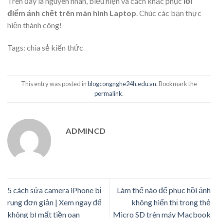
Trên đây là nguyên nhân, biểu hiện và cách khắc phục
lỗi
điểm ảnh chết trên màn hình Laptop
. Chúc các bạn thực
hiện thành công!
Tags:
chia sẻ kiến thức
This entry was posted in
blogcongnghe24h.edu.vn
. Bookmark the
permalink
.
ADMINCD
5 cách sửa camera iPhone bị
Làm thế nào để phục hồi ảnh
rung đơn giản | Xem ngay để
không hiển thị trong thẻ
không bị mất tiền oan
Micro SD trên máy Macbook