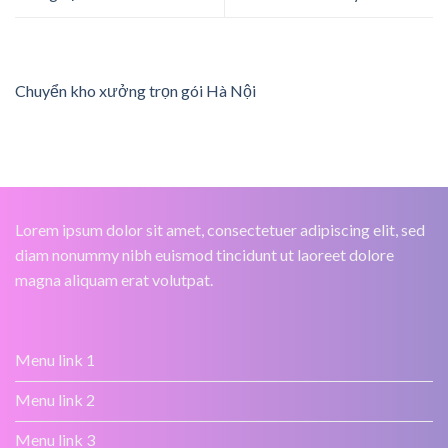
Chuyển kho xưởng trọn gói Hà Nội
Lorem ipsum dolor sit amet, consectetuer adipiscing elit, sed
diam nonummy nibh euismod tincidunt ut laoreet dolore
magna aliquam erat volutpat.
Menu link 1
Menu link 2
Menu link 3