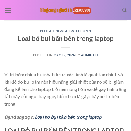
Skip
to
content
BLOGCONGNGHE24H.EDU.VN
Loại bỏ bụi bẩn bên trong laptop
POSTED ON
MAY 12, 2024
BY
ADMINCD
Vị trí bám nhiều bụi nhất được xác định là quạt tản nhiệt, và
khi đó do bụi bám nên hiệu năng giải nhiệt của nó sẽ bị giảm
đáng kể làm cho laptop trở nên nóng hơn và dễ gây tình trạng
tắt máy đột ngột hay nguy hiểm hơn là gây cháy nổ từ bên
trong
Bạn đang đọc:
Loại bỏ bụi bẩn bên trong laptop
LOẠI BỎ BỤI BẨN BÊN TRONG LAPTOP