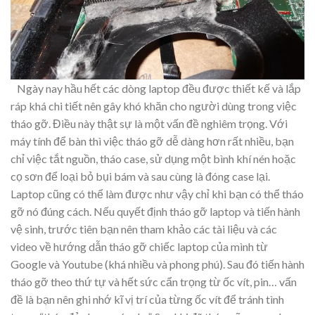
Ngày nay hầu hết các dòng laptop đều được thiết kế và lắp
ráp khá chi tiết nên gây khó khăn cho người dùng trong việc
tháo gỡ. Điều này thật sự là một vấn đề nghiêm trọng. Với
máy tính để bàn thì việc tháo gỡ dễ dàng hơn rất nhiều, bạn
chỉ việc tắt nguồn, tháo case, sử dụng một bình khí nén hoặc
cọ sơn để loại bỏ bụi bám và sau cùng là đóng case lại.
Laptop cũng có thể làm được như vậy chỉ khi bạn có thể tháo
gỡ nó đúng cách. Nếu quyết định tháo gỡ laptop và tiến hành
vệ sinh, trước tiên bạn nên tham khảo các tài liệu và các
video về hướng dẫn tháo gỡ chiếc laptop của mình từ
Google và Youtube (khá nhiều và phong phú). Sau đó tiến hành
tháo gỡ theo thứ tự và hết sức cẩn trọng từ ốc vít, pin… vấn
đề là bạn nên ghi nhớ kĩ vị trí của từng ốc vít để tránh tình