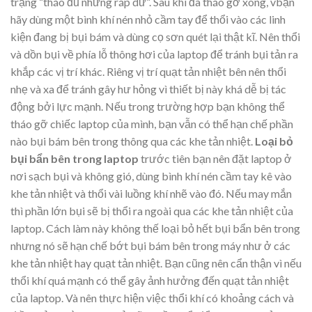
trạng “tháo đủ nhưng ráp dư”. Sau khi đã tháo gỡ xong, vbạn
hãy dùng một bình khí nén nhỏ cầm tay để thổi vào các linh
kiện đang bị bụi bám và dùng cọ sơn quét lại thật kĩ. Nên thổi
và dồn bụi về phía lỗ thông hơi của laptop để tránh bụi tản ra
khắp các vị trí khác. Riêng vị trí quạt tản nhiệt bên nên thổi
nhẹ và xa để tránh gây hư hỏng vì thiết bị này khá dễ bị tác
động bởi lực mạnh. Nếu trong trường hợp bạn không thể
tháo gỡ chiếc laptop của mình, bạn vẫn có thể hạn chế phần
nào bụi bám bên trong thông qua các khe tản nhiệt.
Loại bỏ
bụi bẩn bên trong laptop
trước tiên bạn nên đặt laptop ở
nơi sạch bụi và không gió, dùng bình khí nén cầm tay kê vào
khe tản nhiệt và thổi vài luồng khí nhẽ vào đó. Nếu may mắn
thì phần lớn bụi sẽ bị thổi ra ngoài qua các khe tản nhiệt của
laptop. Cách làm này không thế loại bỏ hết bụi bẩn bên trong
nhưng nó sẽ hạn chế bớt bụi bám bên trong máy như ở các
khe tản nhiệt hay quạt tản nhiệt. Bạn cũng nên cẩn thận vì nếu
thổi khí quá mạnh có thể gây ảnh hưởng đến quạt tản nhiệt
của laptop. Và nên thực hiện việc thổi khí có khoảng cách và