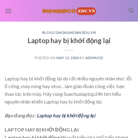
Skip
to
content
BLOGCONGNGHE24H.EDU.VN
Laptop hay bị khởi động lại
POSTED ON
MAY 12, 2024
BY
ADMINCD
Laptop hay bị khởi động lại do rất nhiều nguyên nhân như: lỗi
ổ cứng, máy nóng hay virus…làm gián đoạn công việc bạn
thao tác trên máy. Hãy cùng Suachualaptop24h tìm hiểu
nguyên nhân khiến Laptop hay bị khởi động lại.
Bạn đang đọc:
Laptop hay bị khởi động lại
LAPTOP HAY BỊ KHỞI ĐỘNG LẠI
Laptop hay bị khởi động lại
xuất hiện khá phổ biến không