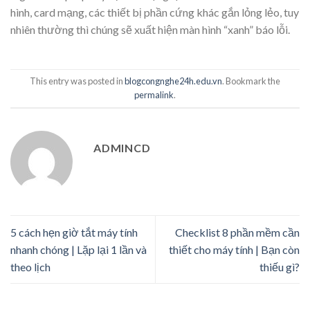
hình, card mạng, các thiết bị phần cứng khác gắn lỏng lẻo, tuy
nhiên thường thì chúng sẽ xuất hiện màn hình “xanh” báo lỗi.
This entry was posted in
blogcongnghe24h.edu.vn
. Bookmark the
permalink
.
ADMINCD
5 cách hẹn giờ tắt máy tính
Checklist 8 phần mềm cần
nhanh chóng | Lặp lại 1 lần và
thiết cho máy tính | Bạn còn
theo lịch
thiếu gì?