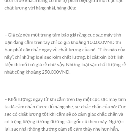
đưa ra để khách hàng có thể tự phân biệt giữa một cục sạc
chất lượng với hàng nhái, hàng đểu:
–
Giá cả:
nếu một trung tâm báo giá rằng cục sạc máy tính
bạn đang cầm trên tay chỉ có giá khoảng 100.000VND thì
bạn phải cân nhắc ngay về chất lượng của nó. “Tiền nào của
nấy”, chỉ những loại sạc kém chất lượng, bị cắt xén bớt linh
kiện thì mới có giá rẻ như vậy. Những loại sạc chất lượng rẻ
nhất cũng khoảng 250.000VND.
–
Khối lượng
: ngay từ khi cầm trên tay một cục sạc máy tính
ta đã cảm nhận được độ nặng nhẹ, sự chắc chắn của nó: Cục
sạc có chất lượng tốt khi cầm sẽ có cảm giác chắc chắn và
có trọng lượng tương đương sạc gốc cũ theo máy. Ngược
lại, sạc nhái thông thường cầm sẽ cảm thấy nhẹ hơn hẳn,