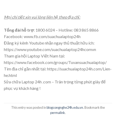
Mọi chi tiết xin vui lòng liên hệ theo địa chỉ:
Tổng đài hỗ trợ
:
1800 6024
– Hotline
:
083 865 8866
Facebook
:
www.fb.com/suachualaptop24h
Đăng ký kênh Youtube nhận ngay thủ thuật hữu ích:
https://www.youtube.com/suachualaptop24hcomvn
Tham gia hội Laptop Việt Nam tại:
https://www.facebook.com/groups/Tuvansuachualaptop/
Tìm địa chỉ gần nhất tại:
https://suachualaptop24h.com/Lien-
he.html
Sửa chữa Laptop 24h .com – Trân trọng từng phút giây để
phục vụ khách hàng !
This entry was posted in
blogcongnghe24h.edu.vn
. Bookmark the
permalink
.