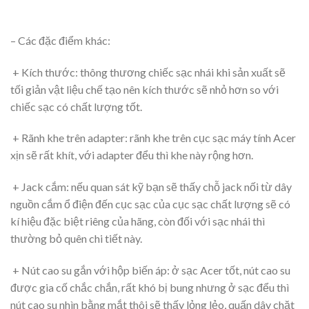
–
Các đặc điểm khác:
+ Kích thước: thông thương chiếc sạc nhái khi sản xuất sẽ
tối giản vật liệu chế tạo nên kích thước sẽ nhỏ hơn so với
chiếc sạc có chất lượng tốt.
+ Rãnh khe trên adapter: rãnh khe trên cục sạc máy tính Acer
xịn sẽ rất khít, với adapter đểu thì khe này rộng hơn.
+ Jack cắm: nếu quan sát kỹ bạn sẽ thấy chỗ jack nối từ dây
nguồn cắm ổ điện đến cục sạc của cục sạc chất lượng sẽ có
kí hiệu đặc biệt riêng của hãng, còn đối với sạc nhái thì
thường bỏ quên chi tiết này.
+ Nút cao su gắn với hộp biến áp: ở sạc Acer tốt, nút cao su
được gia cố chắc chắn, rất khó bị bung nhưng ở sạc đểu thì
nút cao su nhìn bằng mắt thôi sẽ thấy lỏng lẻo, quấn dây chặt