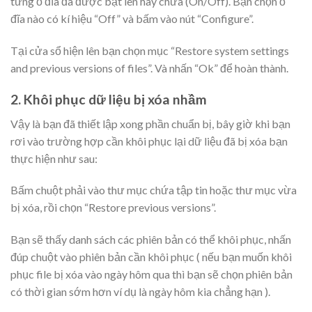
từng ổ đĩa đã được bật lên hay chưa (On/Off). Bạn chọn ổ
đĩa nào có kí hiệu “Off” và bấm vào nút “Configure”.
Tại cửa sổ hiện lên bạn chọn mục “Restore system settings
and previous versions of files”. Và nhấn “Ok” để hoàn thành.
2. Khôi phục dữ liệu bị xóa nhầm
Vậy là bạn đã thiết lập xong phần chuẩn bị, bây giờ khi bạn
rơi vào trường hợp cần khôi phục lại dữ liệu đã bị xóa bạn
thực hiện như sau:
Bấm chuột phải vào thư mục chứa tập tin hoặc thư mục vừa
bị xóa, rồi chọn “Restore previous versions”.
Bạn sẽ thấy danh sách các phiên bản có thể khôi phục, nhấn
đúp chuột vào phiên bản cần khôi phục ( nếu bạn muốn khôi
phục file bị xóa vào ngày hôm qua thì bạn sẽ chọn phiên bản
có thời gian sớm hơn ví dụ là ngày hôm kia chẳng hạn ).