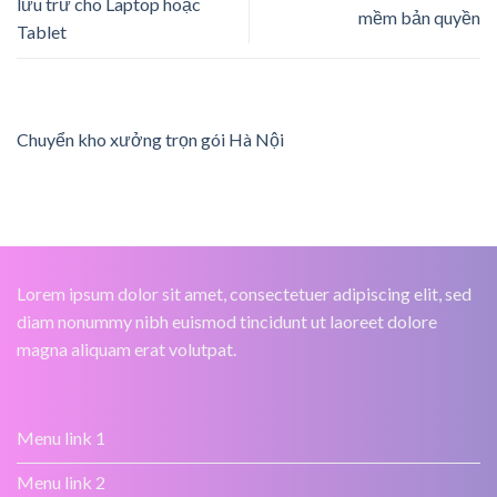
lưu trữ cho Laptop hoặc
mềm bản quyền
Tablet
Chuyển kho xưởng trọn gói Hà Nội
Lorem ipsum dolor sit amet, consectetuer adipiscing elit, sed
diam nonummy nibh euismod tincidunt ut laoreet dolore
magna aliquam erat volutpat.
Menu link 1
Menu link 2