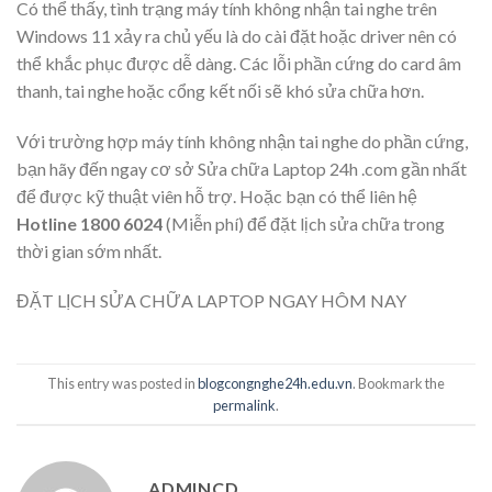
Có thể thấy, tình trạng máy tính không nhận tai nghe trên
Windows 11 xảy ra chủ yếu là do cài đặt hoặc driver nên có
thể khắc phục được dễ dàng. Các lỗi phần cứng do card âm
thanh, tai nghe hoặc cổng kết nối sẽ khó sửa chữa hơn.
Với trường hợp máy tính không nhận tai nghe do phần cứng,
bạn hãy đến ngay
cơ sở Sửa chữa Laptop 24h .com gần nhất
để được kỹ thuật viên hỗ trợ. Hoặc bạn có thể liên hệ
Hotline 1800 6024
(Miễn phí) để đặt lịch sửa chữa trong
thời gian sớm nhất.
ĐẶT LỊCH SỬA CHỮA LAPTOP NGAY HÔM NAY
This entry was posted in
blogcongnghe24h.edu.vn
. Bookmark the
permalink
.
ADMINCD