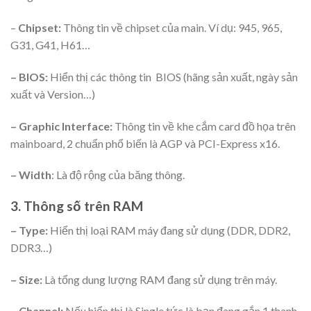
–
Chipset:
Thông tin về chipset của main. Ví dụ: 945, 965,
G31, G41, H61…
– BIOS:
Hiển thị các thông tin BIOS (hãng sản xuất, ngày sản
xuất và Version…)
– Graphic Interface:
Thông tin về khe cắm card đồ họa trên
mainboard, 2 chuẩn phổ biến là AGP và PCI-Express x16.
– Width
: Là độ rộng của băng thông.
3. Thông số trên RAM
– Type:
Hiển thị loại RAM máy đang sử dụng (DDR, DDR2,
DDR3…)
– Size:
Là tổng dung lượng RAM đang sử dụng trên máy.
– Channel:
Nếu hiển thị là Single tức là bạn đang gắn 1 thanh