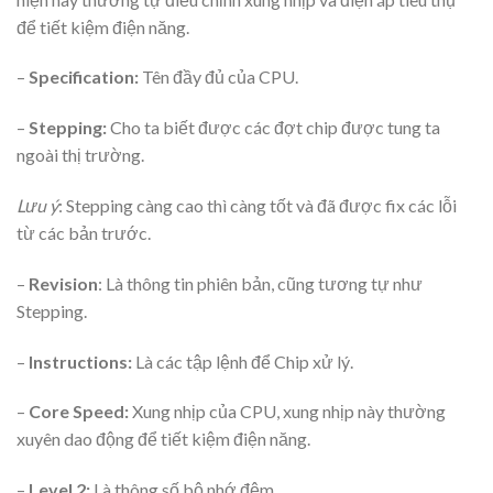
để tiết kiệm điện năng.
–
Specification:
Tên đầy đủ của CPU.
–
Stepping:
Cho ta biết được các đợt chip được tung ta
ngoài thị trường.
Lưu ý
: Stepping càng cao thì càng tốt và đã được fix các lỗi
từ các bản trước.
–
Revision
: Là thông tin phiên bản, cũng tương tự như
Stepping.
–
Instructions:
Là các tập lệnh để Chip xử lý.
–
Core Speed:
Xung nhịp của CPU, xung nhịp này thường
xuyên dao động để tiết kiệm điện năng.
–
Level 2:
Là thông số bộ nhớ đệm