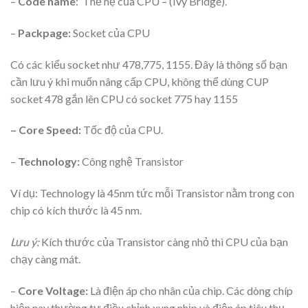
–
Code name
: Thế hệ của CPU – (Ivy Bridge).
–
Packpage:
Socket của CPU
Có các kiểu socket như 478,775, 1155. Đây là thông số bạn
cần lưu ý khi muốn nâng cấp CPU, không thể dùng CUP
socket 478 gắn lên CPU có socket 775 hay 1155
– Core Speed:
Tốc độ của CPU.
–
Technology:
Công nghệ Transistor
Ví dụ: Technology là 45nm tức mỗi Transistor nằm trong con
chip có kích thước là 45 nm.
Lưu ý:
Kích thước của Transistor càng nhỏ thì CPU của bạn
chạy càng mát.
–
Core Voltage:
Là điện áp cho nhân của chip. Các dòng chíp
hiện nay thường tự điều chỉnh xung nhịp và điện áp tiêu thụ