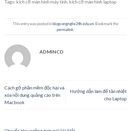
Tags:
kích cỡ màn hình máy tính
,
kích cỡ màn hình laptop
This entry was posted in
blogcongnghe24h.edu.vn
. Bookmark the
permalink
.
ADMINCD
Cách gỡ phần mềm độc hại và
Hướng dẫn làm đế tản nhiệt
xóa nội dung quảng cáo trên
cho Laptop
Macbook
Chuyển kho xưởng trọn gói Hà Nội