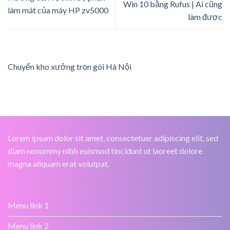
Win 10 bằng Rufus | Ai cũng
làm mát của máy HP zv5000
làm được
Chuyển kho xưởng trọn gói Hà Nội
Lorem ipsum dolor sit amet, consectetuer adipiscing elit, sed
diam nonummy nibh euismod tincidunt ut laoreet dolore
magna aliquam erat volutpat.
Menu link 1
Menu link 2