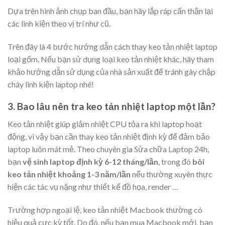
Dựa trên hình ảnh chụp ban đầu, bạn hãy lắp ráp cẩn thận lại
các linh kiện theo vị trí như cũ.
Trên đây là 4 bước hướng dẫn cách thay keo tản nhiệt laptop
loại gốm. Nếu bạn sử dụng loại keo tản nhiệt khác, hãy tham
khảo hướng dẫn sử dụng của nhà sản xuất để tránh gây chập
cháy linh kiện laptop nhé!
3. Bao lâu nên tra keo tản nhiệt laptop một lần?
Keo tản nhiệt giúp giảm nhiệt CPU tỏa ra khi laptop hoạt
động, vì vậy bạn cần thay keo tản nhiệt định kỳ để đảm bảo
laptop luôn mát mẻ. Theo chuyên gia Sửa chữa Laptop 24h,
bạn
vệ sinh laptop định kỳ 6-12 tháng/lần
, trong đó
bôi
keo tản nhiệt khoảng 1-3 năm/lần
nếu thường xuyên thực
hiện các tác vụ nặng như thiết kế đồ họa, render …
Trường hợp ngoại lệ, keo tản nhiệt Macbook thường có
hiệu quả cực kỳ tốt. Do đó, nếu bạn mua Macbook mới, bạn