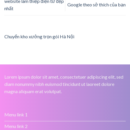
website làm thiệp điện tử đẹp
Google theo sở thích của bạn
nhất
Chuyển kho xưởng trọn gói Hà Nội
Lorem ipsum dolor sit amet, consectetuer adipiscing elit, sed
diam nonummy nibh euismod tincidunt ut laoreet dolore
magna aliquam erat volutpat.
Menu link 1
Menu link 2