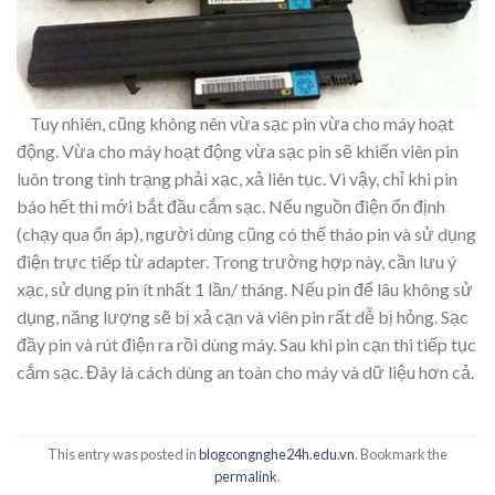
Tuy nhiên, cũng không nên vừa sạc pin vừa cho máy hoạt
động. Vừa cho máy hoạt động vừa sạc pin sẽ khiến viên pin
luôn trong tình trạng phải xạc, xả liên tục. Vì vậy, chỉ khi pin
báo hết thì mới bắt đầu cắm sạc. Nếu nguồn điện ổn định
(chạy qua ổn áp), người dùng cũng có thể tháo pin và sử dụng
điện trực tiếp từ adapter. Trong trường hợp này, cần lưu ý
xạc, sử dụng pin ít nhất 1 lần/ tháng. Nếu pin để lâu không sử
dụng, năng lượng sẽ bị xả cạn và viên pin rất dễ bị hỏng. Sạc
đầy pin và rút điện ra rồi dùng máy. Sau khi pin cạn thì tiếp tục
cắm sạc. Đây là cách dùng an toàn cho máy và dữ liệu hơn cả.
This entry was posted in
blogcongnghe24h.edu.vn
. Bookmark the
permalink
.