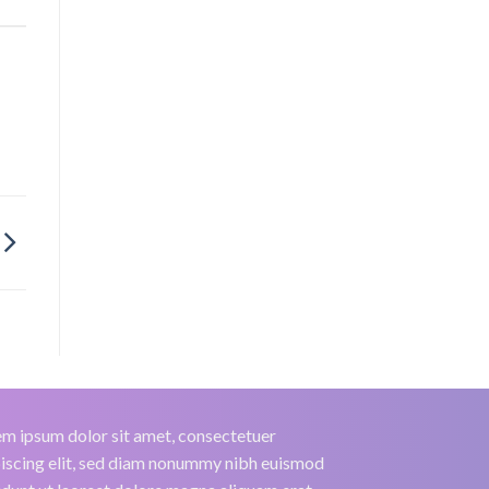
m ipsum dolor sit amet, consectetuer
iscing elit, sed diam nonummy nibh euismod