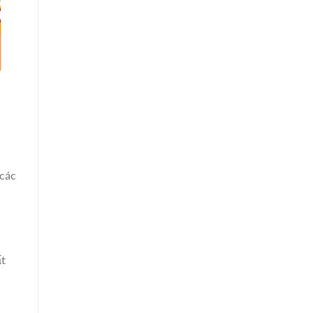
 các
ất