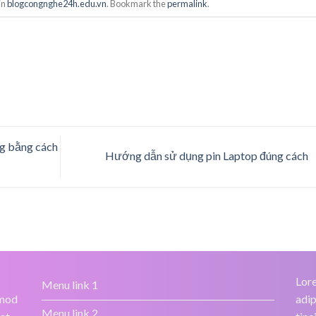
in
blogcongnghe24h.edu.vn
. Bookmark the
permalink
.
g bằng cách
Hướng dẫn sử dụng pin Laptop đúng cách
Lore
Menu link 1
smod
adip
Menu link 2