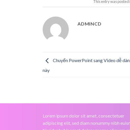
This entry was posted 
ADMINCD
Chuyển PowerPoint sang Video dễ dàn
này
Lorem ipsum dolor sit amet, consectetuer
adipiscing elit, sed diam nonummy nibh eui