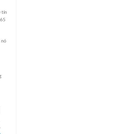
 tín
365
a nó
g