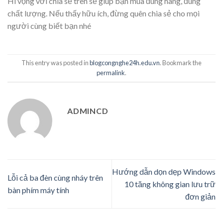
Hi vọng với chia sẻ trên sẽ giúp bạn mua đúng hàng, đúng
chất lượng. Nếu thấy hữu ích, đừng quên chia sẻ cho mọi
người cùng biết bạn nhé
This entry was posted in
blogcongnghe24h.edu.vn
. Bookmark the
permalink
.
ADMINCD
Hướng dẫn dọn dẹp Windows
Lỗi cả ba đèn cùng nháy trên
10 tăng không gian lưu trữ
bàn phím máy tính
đơn giản